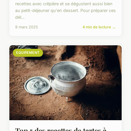
recettes avec crêpière et se dégustent aussi bien
au petit-déjeuner qu'en dessert. Pour préparer ces
dél...
9 mars 2025
4 min de lecture →
EQUIPEMENT
Top 5 des recettes de tartes à