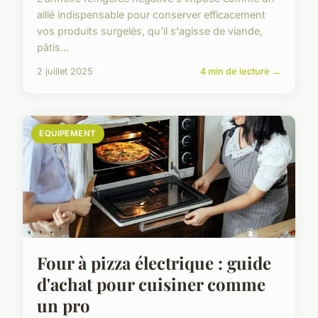
allié indispensable pour conserver efficacement
vos produits surgelés, qu'il s'agisse de viande,
pâtis...
2 juillet 2025
4 min de lecture →
EQUIPEMENT
Four à pizza électrique : guide
d'achat pour cuisiner comme
un pro