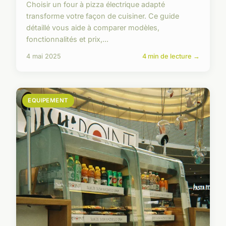
Choisir un four à pizza électrique adapté
transforme votre façon de cuisiner. Ce guide
détaillé vous aide à comparer modèles,
fonctionnalités et prix,...
4 mai 2025
4 min de lecture →
EQUIPEMENT