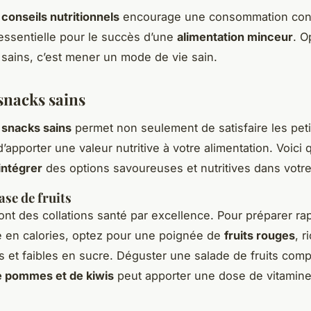
r
conseils nutritionnels
encourage une consommation cons
 essentielle pour le succès d’une
alimentation minceur
. O
sains, c’est mener un mode de vie sain.
 snacks sains
s
snacks sains
permet non seulement de satisfaire les peti
’apporter une valeur nutritive à votre alimentation. Voici
intégrer
des options savoureuses et nutritives dans votre
ase de fruits
nt des collations santé par excellence. Pour préparer r
e en calories, optez pour une poignée de
fruits rouges
, r
s et faibles en sucre. Déguster une salade de fruits co
e pommes et de kiwis
peut apporter une dose de vitamin