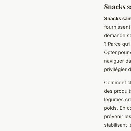
Snacks s
Snacks sai
fournissent 
demande soi
? Parce qu’i
Opter pour 
naviguer da
privilégier 
Comment ch
des produits
légumes cro
poids. En c
prévenir les
stabilisant 