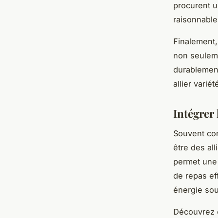
procurent u
raisonnable
Finalement
non seulem
durablement
allier varié
Intégrer
Souvent co
être des al
permet une 
de repas ef
énergie so
Découvrez c