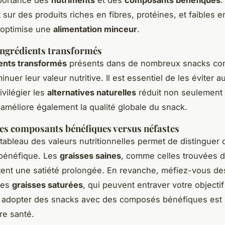
 sur des produits riches en fibres, protéines, et faibles 
 optimise une
alimentation minceur
.
 ingrédients transformés
ents transformés
présents dans de nombreux snacks co
nuer leur valeur nutritive. Il est essentiel de les éviter a
ivilégier les
alternatives naturelles
réduit non seulement 
 améliore également la qualité globale du snack.
 les composants bénéfiques versus néfastes
 tableau des valeurs nutritionnelles permet de distinguer 
 bénéfique. Les
graisses saines
, comme celles trouvées d
tent une satiété prolongée. En revanche, méfiez-vous de
des
graisses saturées
, qui peuvent entraver votre objecti
 : adopter des snacks avec des composés bénéfiques est
re santé.