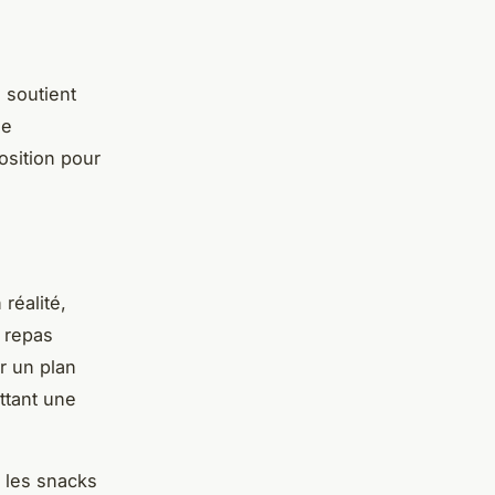
 soutient
ie
osition pour
réalité,
s repas
r un plan
ttant une
 les snacks