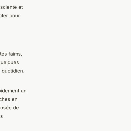
ciente et
pter pour
tes faims,
 quelques
 quotidien.
apidement un
iches en
mposée de
es