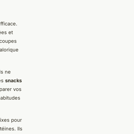
fficace.
ées et
s coupes
calorique
ds ne
es
snacks
éparer vos
habitudes
fixes pour
éines. Ils