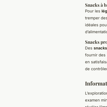
Snacks à b
Pour les
lé
tremper de
idéales pou
d’alimentati
Snacks pro
Des
snacks
fournir des
en satisfai
de contrôler
Informat
L’explorati
examen min
révéler l’i