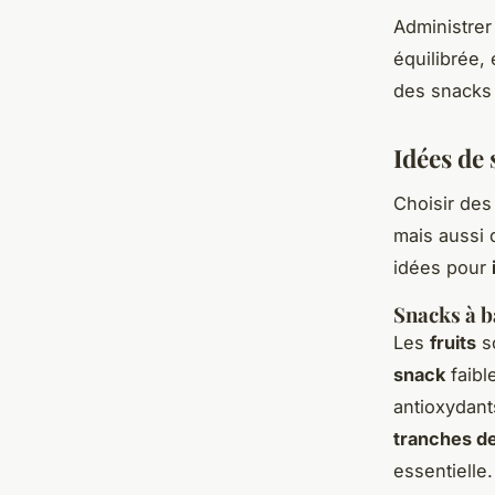
Administre
équilibrée,
des snacks 
Idées de
Choisir de
mais aussi d
idées pour
Snacks à b
Les
fruits
so
snack
faibl
antioxydant
tranches d
essentielle.