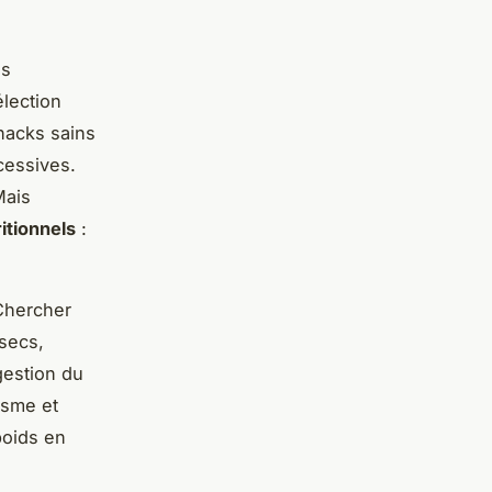
ls
élection
snacks sains
xcessives.
Mais
itionnels
:
Chercher
 secs,
gestion du
isme et
poids en