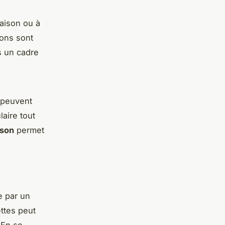
aison ou à
ions sont
s un cadre
peuvent
aire tout
ison
permet
 par un
ttes peut
 En se