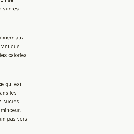
en sucres
mmerciaux
utant que
les calories
ce qui est
ans les
s sucres
f minceur.
 un pas vers