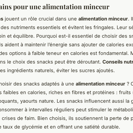
ains pour une alimentation minceur
ns
jouent un rôle crucial dans une
alimentation minceur
. I
des nutriments essentiels et évitent les fringales. Leur s
n et équilibre. Pourquoi est-il essentiel de choisir des 
ls aident à maintenir l’énergie sans ajouter de calories e
des options à faible teneur en calories est fondamental. 
ns le choix des snacks peut être déroutant.
Conseils nutr
des ingrédients naturels, éviter les sucres ajoutés.
oisir des snacks adaptés à une
alimentation minceur
? 
 faibles en calories, riches en fibres et protéines : fruits
quants, yaourts nature. Les snacks influencent aussi la 
onsommer à intervalles réguliers peut stimuler le métabol
 crises de faim. Bien choisis, ils soutiennent la perte de 
le taux de glycémie et en offrant une satiété durable.