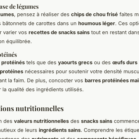
ase de légumes
gumes
, pensez à réaliser des
chips de chou frisé
faites m
s bâtonnets de carottes dans un
houmous léger
. Ces opt
r varier vos
recettes de snacks sains
tout en restant dan
on équilibrée.
téinés
 protéinés
tels que des
yaourts grecs
ou des
œufs durs
protéines
nécessaires pour soutenir votre densité muscul
sant la faim. De plus, concocter vos
barres protéinées ma
 la qualité des ingrédients utilisés.
ions nutritionnelles
on des
valeurs nutritionnelles
des
snacks sains
commence
utieux de leurs
ingrédients sains
. Comprendre les étique
mportance des
nutriments
et des
composants bénéfiques
.