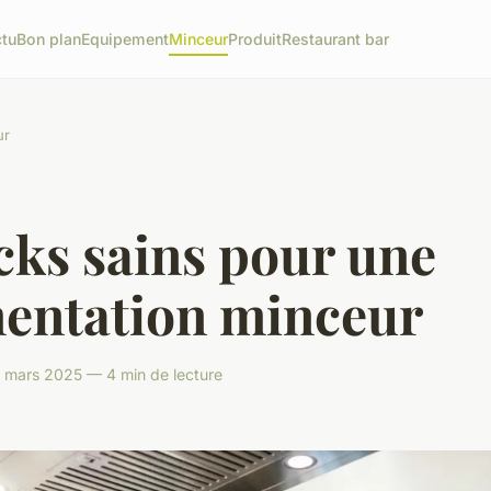
tu
Bon plan
Equipement
Minceur
Produit
Restaurant bar
ur
cks sains pour une
mentation minceur
 mars 2025 — 4 min de lecture