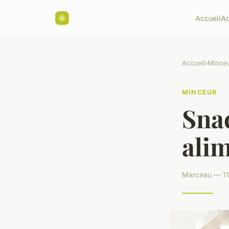
Accueil
Ac
Accueil
›
Mince
MINCEUR
Sna
ali
Marceau — 11