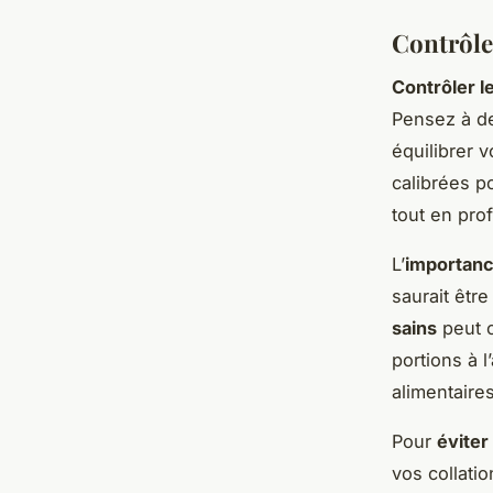
Contrôle
Contrôler l
Pensez à de
équilibrer 
calibrées po
tout en pro
L’
importanc
saurait êt
sains
peut c
portions à 
alimentaires
Pour
éviter
vos collatio